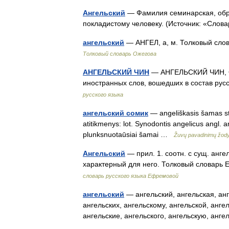
Ангельский
— Фамилия семинарская, обра
покладистому человеку. (Источник: «Сло
ангельский
— АНГЕЛ, а, м. Толковый сло
Толковый словарь Ожегова
АНГЕЛЬСКИЙ ЧИН
— АНГЕЛЬСКИЙ ЧИН, ОБ
иностранных слов, вошедших в состав рус
русского языка
ангельский сомик
— angeliškasis šamas sta
atitikmenys: lot. Synodontis angelicus angl. a
plunksnuotaūsiai šamai …
Žuvų pavadinimų žod
Ангельский
— прил. 1. соотн. с сущ. ангел
характерный для него. Толковый словарь
словарь русского языка Ефремовой
ангельский
— ангельский, ангельская, анг
ангельских, ангельскому, ангельской, анге
ангельские, ангельского, ангельскую, ан