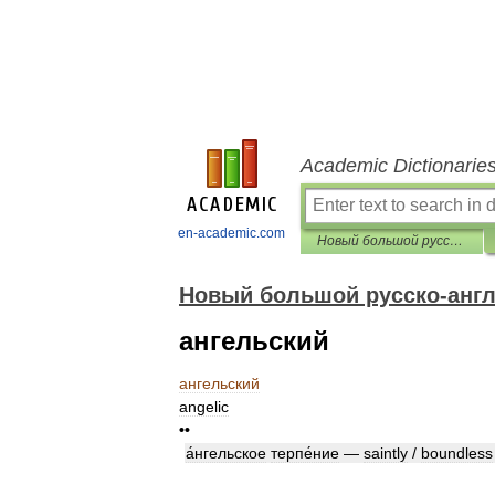
Academic Dictionarie
en-academic.com
Новый большой русско-английский словарь
Новый большой русско-англ
ангельский
ангельский
angelic
••
а́нгельское
терпе́ние
—
saintly
/
boundless