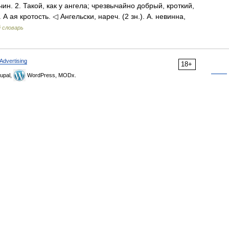
. чин. 2. Такой, как у ангела; чрезвычайно добрый, кроткий,
 А ая кротость. ◁ Ангельски, нареч. (2 зн.). А. невинна,
 словарь
Advertising
18+
upal,
WordPress, MODx.