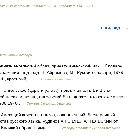
сский
язык
-
Медиа
»
.
Ермолович
Д
.
И
.,
Красавина
Т
.
М
.
.
2004
.
ангидрид
рафический словарь
инять ангельский образ, принять ангельский чин... Словарь
ражений. под. ред. Н. Абрамова, М.: Русские словари, 1999.
бный, красивый,… …
Словарь синонимов
нгельское (церк. и устар.). прил. к ангел в 1 и 2 знач.
й носок! и, верно, ангельский быть должен голосок.» Крылов.
 1935 1940 …
Толковый словарь Ушакова
). Имеющий качества ангела, совершенный, беспорочный.
став русского языка. Чудинов А.Н., 1910. АНГЕЛЬСКИЙ от
 b) Великий образ: схима.… …
Словарь иностранных слов русского