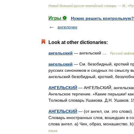
Новый
большой
русско
-
английский
словарь
. —
М
., «
Ру
Игры ⚽
Нужно решить контрольную?
ангелочек
Look at other dictionaries:
ангельский
— ангельский …
Русский орфог
ангельский
— См. безобидный, кроткий пр
русских синонимов и сходных по смыслу вы
ангельский безобидный, кроткий, беззло
АНГЕЛЬСКИЙ
— АНГЕЛЬСКИЙ, ангельская, а
Ангельское терпение. «Какие перышки! како
Толковый словарь Ушакова. Д.Н. Ушаков.
АНГЕЛЬСКИЙ
— (от ангел, см. это слово
Словарь иностранных слов, вошедших в со
слова ангел. а) Чин, образ, монашество.
языка