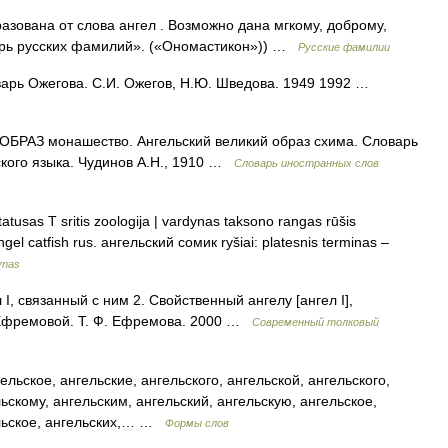
зована от слова ангел . Возможно дана мгкому, доброму,
варь русских фамилий». («Ономастикон»)) …
Русские фамилии
варь Ожегова. С.И. Ожегов, Н.Ю. Шведова. 1949 1992 …
РАЗ монашество. Ангельский великий образ схима. Словарь
ского языка. Чудинов А.Н., 1910 …
Словарь иностранных слов
tusas T sritis zoologija | vardynas taksono rangas rūšis
ngel catfish rus. ангельский сомик ryšiai: platesnis terminas –
ynas
 I, связанный с ним 2. Свойственный ангелу [ангел I],
 Ефремовой. Т. Ф. Ефремова. 2000 …
Современный толковый
ельское, ангельские, ангельского, ангельской, ангельского,
льскому, ангельским, ангельский, ангельскую, ангельское,
гельское, ангельских,… …
Формы слов