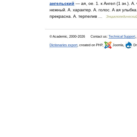
ангельский
— ая, ое. 1. к Ангел (1 зн.). А
нежный. А. характер. А. голос. А ая улыбка.
прекрасна. А. терпелив …
Энциклопедический
© Academic, 2000-2026
Contact us:
Technical Support
,
Dictionaries export
, created on PHP,
Joomla,
Dr