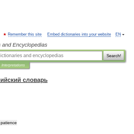
Remember this site
Embed dictionaries into your website
EN
s and Encyclopedias
Search!
Interpretations
ийский словарь
patience